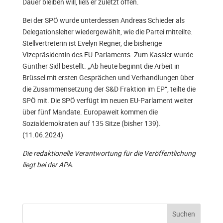
Dauer bleiben will, ließ er zuletzt offen.
Bei der SPÖ wurde unterdessen Andreas Schieder als
Delegationsleiter wiedergewählt, wie die Partei mitteilte.
Stellvertreterin ist Evelyn Regner, die bisherige
Vizepräsidentin des EU-Parlaments. Zum Kassier wurde
Günther Sidl bestellt. „Ab heute beginnt die Arbeit in
Brüssel mit ersten Gesprächen und Verhandlungen über
die Zusammensetzung der S&D Fraktion im EP“, teilte die
SPÖ mit. Die SPÖ verfügt im neuen EU-Parlament weiter
über fünf Mandate. Europaweit kommen die
Sozialdemokraten auf 135 Sitze (bisher 139).
(11.06.2024)
Die redaktionelle Verantwortung für die Veröffentlichung
liegt bei der APA.
Suchen