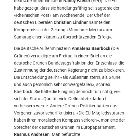
deutsche Innenministerin
(SPD). Die EU
Nancy Faeser
habe gezeigt, dass sie handlungsfähig sei, sagte sie der
«Rheinischen Post» am Wochenende. Der Chef der
deutschen Liberalen
nannte den
Christian Lindner
Kompromiss in der Zeitung «Münchner Merkur» am
Samstag einen «kaum zu überschätzenden Erfolg».
Die deutsche Außenministerin
(Die
Annalena Baerbock
Grünen) verteidigte am Freitag in einem Brief an die
deutsche Grünen-Bundestagsfraktion den Entschluss, die
Zustimmung der deutschen Regierung nicht zu blockieren.
Die Entscheidung sei ihr «als Außenministerin, als Grüne
und auch persönlich sehr schwergefallen», schrieb
Baerbock. Sie halte die Einigung dennoch für richtig, weil
sich der Status Quo für viele Geflüchtete dadurch
verbessern werde. Andere Grünen-Politiker hatten das
Vorgehen zuvor scharf kritisiert. «Die EU-Mitgliedsstaaten
haben ihren moralischen Kompass verloren», monierte der
Sprecher der deutschen Grünen im Europaparlament,
. Man befürchte
Rasmus Andresen