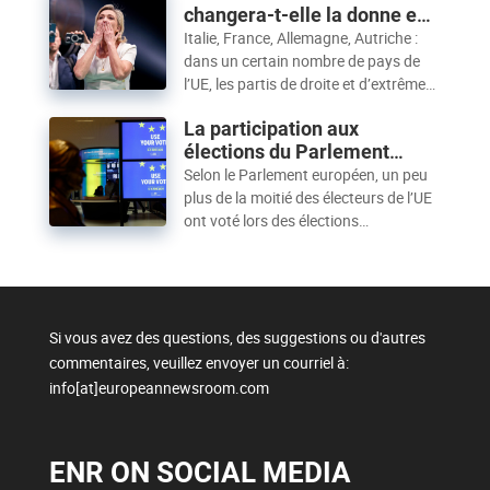
changera-t-elle la donne en
perspectives d’élargissement de
UE ?
Italie, France, Allemagne, Autriche :
l’Union européenne seront affectées
dans un certain nombre de pays de
par le résultat des récentes élections
l’UE, les partis de droite et d’extrême
européennes.
droite ont atteint des scores élevés
La participation aux
lors des élections européennes de
élections du Parlement
2024. Mais leur présence accrue
européen reste faible
Selon le Parlement européen, un peu
aura-t-elle un impact sur l’orientation
plus de la moitié des électeurs de l’UE
de la politique de l’UE à Bruxelles ?
ont voté lors des élections
européennes de juin. Les taux de
participation variant d’un État
membre à l’autre, la participation aux
élections européennes reste inférieure
à celle des élections législatives
Si vous avez des questions, des suggestions ou d'autres
nationales.
commentaires, veuillez envoyer un courriel à:
info[at]europeannewsroom.com
ENR ON SOCIAL MEDIA