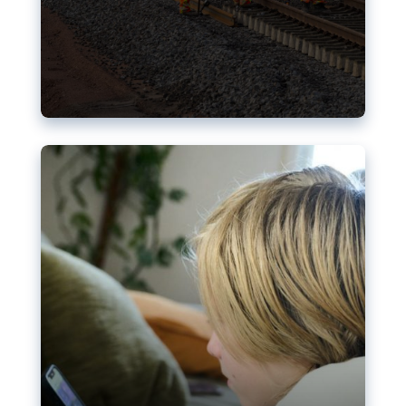
sur internet : l’UE veut s’attaquer à
la « nudification »
Représentations sexualisées de mineurs
générées par l’IA sur les réseaux sociaux : à la
suite du tollé suscité par le chatbot Grok de X, la
nécessité d’une meilleure protection en ligne se
fait plus pressante. L’UE dispose de plusieurs
outils, mais ils semblent insuffisants pour
prévenir les abus.