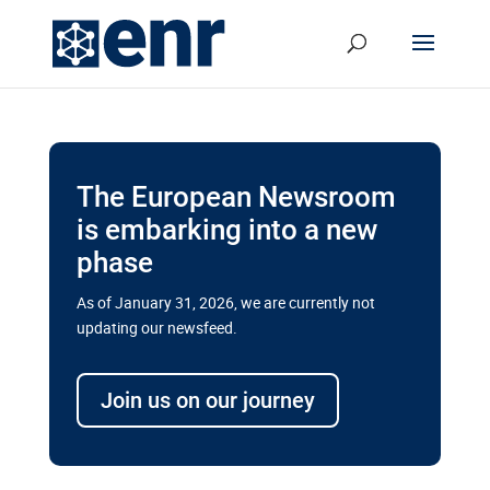
The European Newsroom
is embarking into a new
phase
As of January 31, 2026, we are currently not
updating our newsfeed.
Retards et explosion des coûts
Join us on our journey
assombrissent les mégaprojets de
transport de l’UE
Un nouveau rapport de l’autorité de surveillance