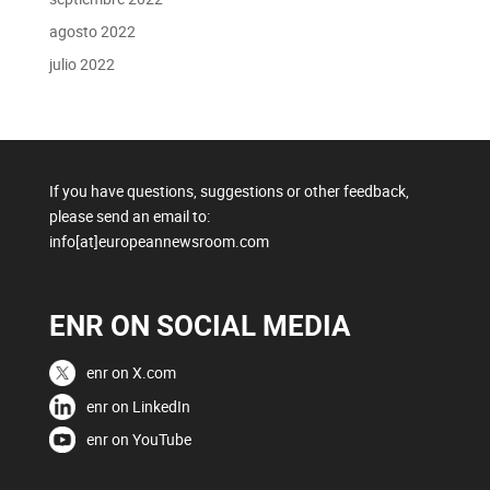
agosto 2022
julio 2022
If you have questions, suggestions or other feedback,
please send an email to:
info[at]europeannewsroom.com
ENR ON SOCIAL MEDIA
enr on X.com
enr on LinkedIn
enr on YouTube