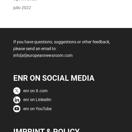
julio 2022
If you have questions, suggestions or other feedback,
please send an email to:
info[at]europeannewsroom.com
ENR ON SOCIAL MEDIA
enr on X.com
enr on LinkedIn
enr on YouTube
IMPRINT & POLICY