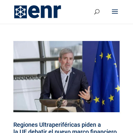
Regiones Ultraperiféricas piden a
la UE debatir el nuevo marco financiero