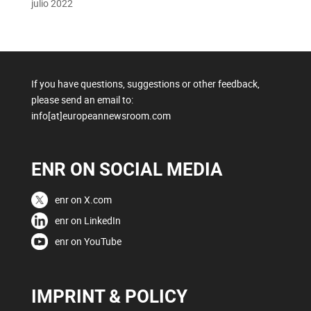
julio 2022
If you have questions, suggestions or other feedback,
please send an email to:
info[at]europeannewsroom.com
ENR ON SOCIAL MEDIA
enr on X.com
enr on LinkedIn
enr on YouTube
IMPRINT & POLICY