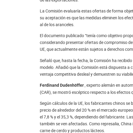
La Comisión evaluaría estas ofertas de forma objeti
su aceptación es que las medidas eliminen los efec
al de los aranceles.
El documento publicado “tenía como objetivo propo
considerando presentar ofertas de compromiso de pr
UE, que actualmente están sujetos a derechos comp
Señaló que, hasta la fecha, la Comisión ha recibido
modelo. Añadió que la Comisión está dispuesta a 
ventaja competitiva desleal y demuestren su viabili
, experto alemán en automo
Ferdinand Dudenhöffer
(CAR), se mostró escéptico respecto a los efectos
Según cálculos de la UE, los fabricantes chinos se 
precio de alrededor del 20 % en el mercado europeo.
el 7,8 % y el 35,3 %, dependiendo del fabricante.
también se ven afectadas. Como represalia, China 
carne de cerdo y productos lácteos.