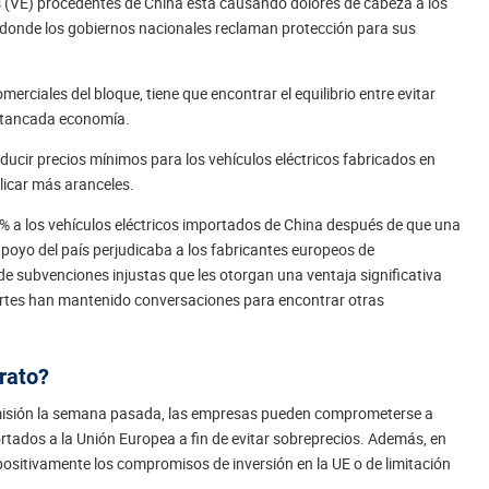
os (VE) procedentes de China está causando dolores de cabeza a los
 donde los gobiernos nacionales reclaman protección para sus
erciales del bloque, tiene que encontrar el equilibrio entre evitar
 estancada economía.
ducir precios mínimos para los vehículos eléctricos fabricados en
licar más aranceles.
3 % a los vehículos eléctricos importados de China después de que una
poyo del país perjudicaba a los fabricantes europeos de
de subvenciones injustas que les otorgan una ventaja significativa
rtes han mantenido conversaciones para encontrar otras
rato?
omisión la semana pasada, las empresas pueden comprometerse a
rtados a la Unión Europea a fin de evitar sobreprecios. Además, en
positivamente los compromisos de inversión en la UE o de limitación