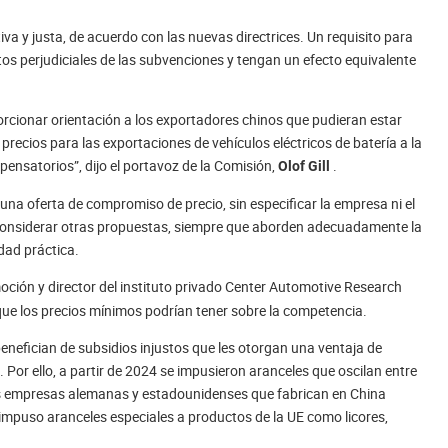
va y justa, de acuerdo con las nuevas directrices. Un requisito para
tos perjudiciales de las subvenciones y tengan un efecto equivalente
rcionar orientación a los exportadores chinos que pudieran estar
ecios para las exportaciones de vehículos eléctricos de batería a la
ensatorios”, dijo el portavoz de la Comisión,
.
Olof Gill
 una oferta de compromiso de precio, sin especificar la empresa ni el
considerar otras propuestas, siempre que aborden adecuadamente la
dad práctica.
ción y director del instituto privado Center Automotive Research
 que los precios mínimos podrían tener sobre la competencia.
benefician de subsidios injustos que les otorgan una ventaja de
 Por ello, a partir de 2024 se impusieron aranceles que oscilan entre
 Las empresas alemanas y estadounidenses que fabrican en China
impuso aranceles especiales a productos de la UE como licores,