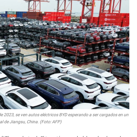
 de 2023, se ven autos eléctricos BYD esperando a ser cargados en un
tal de Jiangsu, China. (Foto: AFP)