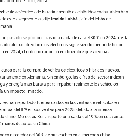
do automovilístico general.
vehículos eléctricos de batería asequibles e híbridos enchufables han
 de estos segmentos», dijo
, jefa del lobby de
Imelda Labbé
emania.
 año pasado se produce tras una caída de casi el 30 % en 2024 tras la
rcado alemán de vehículos eléctricos sigue siendo menor de lo que
do en 2024, el gobierno anunció en diciembre que volvería a
euros para la compra de vehículos eléctricos o híbridos nuevos,
riamente en Alemania. Sin embargo, las cifras del sector indican
rga y energía más barata para impulsar realmente los vehículos
ría un impacto limitado.
iles han reportado fuertes caídas en las ventas de vehículos en
ranual del 8 % en sus ventas para 2025, debido a la intensa
ado chino. Mercedes-Benz reportó una caída del 19 % en sus ventas
 % menos de autos en China.
den alrededor del 30 % de sus coches en el mercado chino.