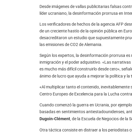
Desde imágenes de vallas publicitarias falsas con
líder ucraniano, la desinformación prorrusa en Int
Los verificadores de hechos de la agencia AFP des
de un creciente hastío de la opinión pública en Eu
desacreditaron un estudio que supuestamente prue
las emisiones de CO2 de Alemania.
Según los expertos, la desinformación prorrusa es
inmigración y el poder adquisitivo. «Las narrativa
es mucho más difícil construirlo desde cero», seña
ánimo de lucro que ayuda a mejorar la política y la 
«Al multiplicar tanto el contenido, inevitablemente 
Centro Europeo de Excelencia para la Lucha contr
Cuando comenzó la guerra en Ucrania, por ejemplo,
basadas en sentimientos antiestadounidenses, antio
, de la Escuela de Negocios de la 
Dugoin-Clément
Otra táctica consiste en distraer a los periodista