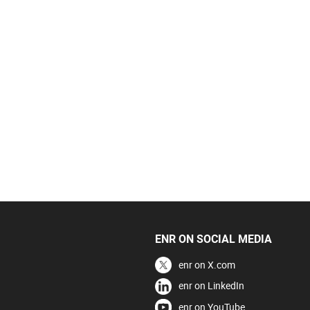
ENR ON SOCIAL MEDIA
enr on X.com
enr on LinkedIn
enr on YouTube