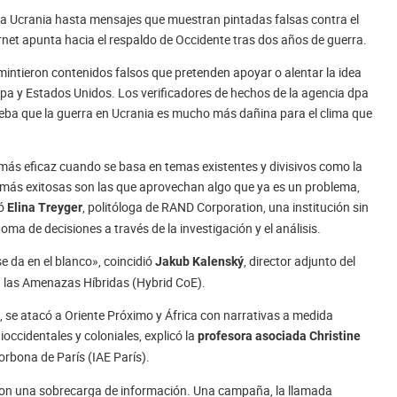
tra Ucrania hasta mensajes que muestran pintadas falsas contra el
ernet apunta hacia el respaldo de Occidente tras dos años de guerra.
mintieron contenidos falsos que pretenden apoyar o alentar la idea
ropa y Estados Unidos. Los verificadores de hechos de la agencia dpa
ba que la guerra en Ucrania es mucho más dañina para el clima que
 más eficaz cuando se basa en temas existentes y divisivos como la
s más exitosas son las que aprovechan algo que ya es un problema,
ló
, politóloga de RAND Corporation, una institución sin
Elina Treyger
toma de decisiones a través de la investigación y el análisis.
se da en el blanco», coincidió
, director adjunto del
Jakub Kalenský
a las Amenazas Híbridas (Hybrid CoE).
 se atacó a Oriente Próximo y África con narrativas a medida
ccidentales y coloniales, explicó la
profesora asociada Christine
Sorbona de París (IAE París).
s con una sobrecarga de información. Una campaña, la llamada