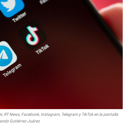
er, RT News, Facebook, Instagram, Telegram y TikTok en la pantalla
nando Gutiérrez-Juárez