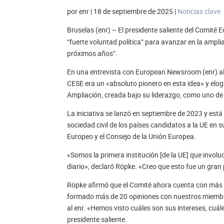
por enr | 18 de septiembre de 2025 |
Noticias clave
Bruselas (enr) – El presidente saliente del Comité
“fuerte voluntad política” para avanzar en la amplia
próximos años”.
En una entrevista con European Newsroom (enr) al fi
CESE era un «absoluto pionero en esta idea» y elogi
Ampliación, creada bajo su liderazgo, como uno d
La iniciativa se lanzó en septiembre de 2023 y est
sociedad civil de los países candidatos a la UE en
Europeo y el Consejo de la Unión Europea.
«Somos la primera institución [de la UE] que invol
diario», declaró Röpke. «Creo que esto fue un gran
Röpke afirmó que el Comité ahora cuenta con más 
formado más de 20 opiniones con nuestros miembro
al enr. «Hemos visto cuáles son sus intereses, cuá
presidente saliente.