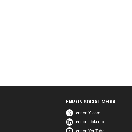
ENR ON SOCIAL MEDIA
enr on X.com
enr on LinkedIn
enr on YouTube