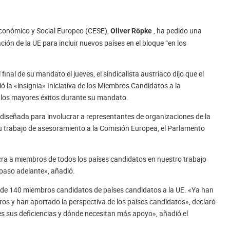
 Económico y Social Europeo (CESE),
, ha pedido una
Oliver Röpke
ción de la UE para incluir nuevos países en el bloque “en los
nal de su mandato el jueves, el sindicalista austriaco dijo que el
ó la «insignia» Iniciativa de los Miembros Candidatos a la
e los mayores éxitos durante su mandato.
á diseñada para involucrar a representantes de organizaciones de la
 su trabajo de asesoramiento a la Comisión Europea, el Parlamento
ucra a miembros de todos los países candidatos en nuestro trabajo
 paso adelante», añadió.
de 140 miembros candidatos de países candidatos a la UE. «Ya han
s y han aportado la perspectiva de los países candidatos», declaró
les sus deficiencias y dónde necesitan más apoyo», añadió el