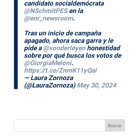
candidato socialdemócrata
@NSchmitPES
en la
@enr_newsroom
.
Tras un inicio de campaña
apagado, ahora saca garra y le
pide a
@vonderleyen
honestidad
sobre por qué busca los votos de
@GiorgiaMeloni
.
https://t.co/ZnmK11yQai
— Laura Zornoza
(@LauraZornoza)
May 30, 2024
Buscar