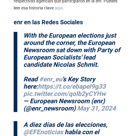
respectivas agencias que participaron en la enr. Puedes
leer esa historia clave
aquí
.
enr en las Redes Sociales
With the European elections just
around the corner, the European
Newsroom sat down with Party of
European Socialists' lead
candidate Nicolas Schmit.
Read
#enr_eu
's Key Story
here:
https://t.co/ebapel9g33
pic.twitter.com/qoIb2yCYHw
— European Newsroom (enr)
(@enr_newsroom)
May 31, 2024
A diez días de las elecciones,
@EFEnoticias
habla con el