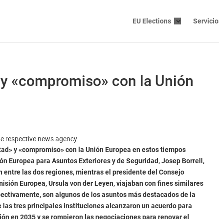
EU Elections
Servicio
d» y «compromiso» con la Unión
the respective news agency.
altad» y «compromiso» con la Unión Europea en estos tiempos
nión Europea para Asuntos Exteriores y de Seguridad, Josep Borrell,
ón entre las dos regiones, mientras el presidente del Consejo
misión Europea, Ursula von der Leyen, viajaban con fines similares
spectivamente, son algunos de los asuntos más destacados de la
e las tres principales instituciones alcanzaron un acuerdo para
ión en 2035 y se rompieron las negociaciones para renovar el