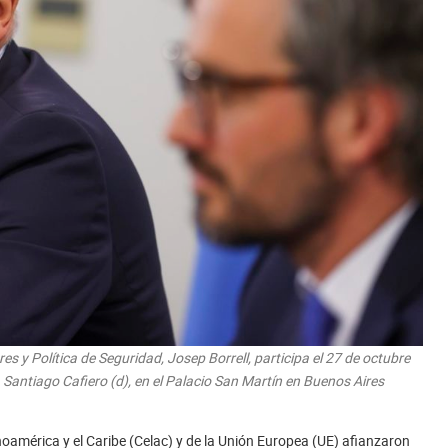
es y Política de Seguridad, Josep Borrell, participa el 27 de octubre
, Santiago Cafiero (d), en el Palacio San Martín en Buenos Aires
noamérica y el Caribe (Celac) y de la Unión Europea (UE) afianzaron