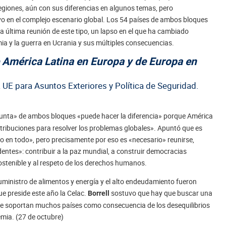
regiones, aún con sus diferencias en algunos temas, pero
o en el complejo escenario global. Los 54 países de ambos bloques
a última reunión de este tipo, un lapso en el que ha cambiado
 y la guerra en Ucrania y sus múltiples consecuencias.
e América Latina en Europa y de Europa en
la UE para Asuntos Exteriores y Política de Seguridad.
junta» de ambos bloques «puede hacer la diferencia» porque América
ribuciones para resolver los problemas globales». Apuntó que es
o en todo», pero precisamente por eso es «necesario» reunirse,
entes»: contribuir a la paz mundial, a construir democracias
stenible y al respeto de los derechos humanos.
uministro de alimentos y energía y el alto endeudamiento fueron
ue preside este año la Celac.
sostuvo que hay que buscar una
Borrell
 que soportan muchos países como consecuencia de los desequilibrios
mia. (27 de octubre)