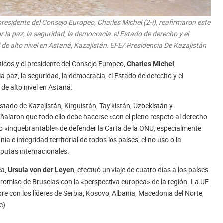
 presidente del Consejo Europeo, Charles Michel (2-i), reafirmaron este
la paz, la seguridad, la democracia, el Estado de derecho y el
l de alto nivel en Astaná, Kazajistán. EFE/ Presidencia De Kazajistán
ticos y el presidente del Consejo Europeo,
,
Charles Michel
 paz, la seguridad, la democracia, el Estado de derecho y el
 de alto nivel en Astaná.
Estado de Kazajistán, Kirguistán, Tayikistán, Uzbekistán y
ñalaron que todo ello debe hacerse «con el pleno respeto al derecho
 «inquebrantable» de defender la Carta de la ONU, especialmente
ía e integridad territorial de todos los países, el no uso o la
sputas internacionales.
ea,
, efectuó un viaje de cuatro días a los países
Ursula von der Leyen
romiso de Bruselas con la «perspectiva europea» de la región. La UE
bre con los líderes de Serbia, Kosovo, Albania, Macedonia del Norte,
e)