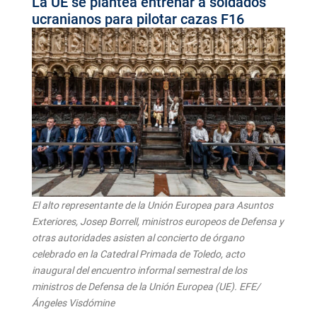
La UE se plantea entrenar a soldados
ucranianos para pilotar cazas F16
El alto representante de la Unión Europea para Asuntos
Exteriores, Josep Borrell, ministros europeos de Defensa y
otras autoridades asisten al concierto de órgano
celebrado en la Catedral Primada de Toledo, acto
inaugural del encuentro informal semestral de los
ministros de Defensa de la Unión Europea (UE). EFE/
Ángeles Visdómine