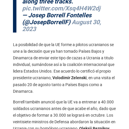
along three tracks.
pic.twitter.com/Xsq4H4W2dj
— Josep Borrell Fontelles
(@JosepBorrellF)
August 30,
2023
La posibilidad de que la UE forme a pilotos ucranianos se
une a la decisión que ya han tomado Países Bajos y
Dinamarca de enviar este tipo de cazas a Ucrania a titulo
individual, sumándose así a la coalición internacional que
lidera Estados Unidos. Ese acuerdo lo certificó el propio
presidente ucraniano,
, en una visita el
Volodímir Zelenski
pasado 20 de agosto tanto a Países Bajos como a
Dinamarca.
Borrell también anunció que la UE va a entrenar a 40.000
soldados ucranianos antes de que acabe el año, dado que
el objetivo de formar a 30.000 se logrará en octubre. Los
veintisiete ministros de Defensa abordaron la situación en
Ucrania con su homólogo ucraniano,
,
Oleksii Reznikov