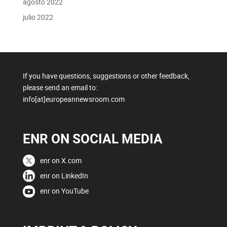
agosto 2022
julio 2022
If you have questions, suggestions or other feedback,
please send an email to:
info[at]europeannewsroom.com
ENR ON SOCIAL MEDIA
enr on X.com
enr on LinkedIn
enr on YouTube