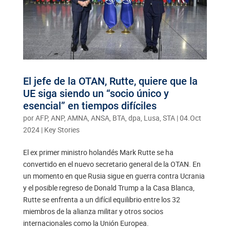
El jefe de la OTAN, Rutte, quiere que la
UE siga siendo un “socio único y
esencial” en tiempos difíciles
por
AFP, ANP, AMNA, ANSA, BTA, dpa, Lusa, STA
|
04.Oct
2024
|
Key Stories
El ex primer ministro holandés Mark Rutte se ha
convertido en el nuevo secretario general de la OTAN. En
un momento en que Rusia sigue en guerra contra Ucrania
y el posible regreso de Donald Trump a la Casa Blanca,
Rutte se enfrenta a un difícil equilibrio entre los 32
miembros de la alianza militar y otros socios
internacionales como la Unión Europea.