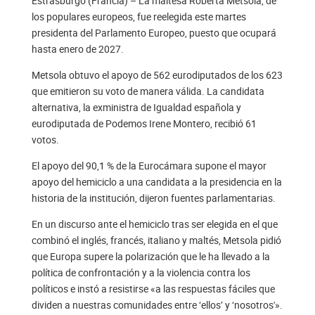
Estrasburgo (Francia) – La maltesa Roberta Metsola, de
los populares europeos, fue reelegida este martes
presidenta del Parlamento Europeo, puesto que ocupará
hasta enero de 2027.
Metsola obtuvo el apoyo de 562 eurodiputados de los 623
que emitieron su voto de manera válida. La candidata
alternativa, la exministra de Igualdad española y
eurodiputada de Podemos Irene Montero, recibió 61
votos.
El apoyo del 90,1 % de la Eurocámara supone el mayor
apoyo del hemiciclo a una candidata a la presidencia en la
historia de la institución, dijeron fuentes parlamentarias.
En un discurso ante el hemiciclo tras ser elegida en el que
combinó el inglés, francés, italiano y maltés, Metsola pidió
que Europa supere la polarización que le ha llevado a la
política de confrontación y a la violencia contra los
políticos e instó a resistirse «a las respuestas fáciles que
dividen a nuestras comunidades entre ‘ellos’ y ‘nosotros'».