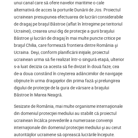
unui canal care să ofere navelor maritime o cale
alternativă de acces la porturile Dunării de Jos. Proiectul
ucrainean presupunea efectuarea de lucrări considerabile
de dragaj pe braţul Bâstroe (aflat în întregime pe teritoriul
Ucrainei), crearea unui dig de protecţie a gurii braţului
Bâstroe şi lucrări de dragaj în mai multe puncte critice pe
braţul Chilia, care formează frontiera dintre România şi
Ucraina. Deşi, conform planificării iniţiale, proiectul
ucrainean urma să fie realizat într-o singură etapă, ulterior
s-a luat decizia ca acesta să fie divizat în două faze, cea
de-a doua constând în creşterea adâncimilor de navigaţie
obţinute în urma dragajelor din prima fază şi prelungirea
digului de protecţie de la gura de vărsare a braţului
Bâstroe în Marea Neagră.
Sesizate de România, mai multe organisme internaţionale
din domeniul protecţiei mediului au stabilit că proiectul
ucrainean încălca prevederile a numeroase convenţii
internaţionale din domeniul protecţiei mediului şi au cerut
autorităţilor ucrainene să oprească lucrările începute.