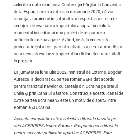
celei de-a opta reuniuni a Conferinţei Părţilor la Convenţia
de la Espoo, care a avut loc în decembrie 2020, că vor
renunţa la proiectul iniţial şi că vor respecta cu stricteţe
cerinţele de evaluare a impactului asupra mediului la
momentul iniţierii unui nou proiect de asigurare a
adâncimilor de navigaţie. Având, însă, în vedere că
proiectul iniţial a fost parţial realizat, s-a cerut autorităţilor
ucrainene să evalueze impactul lucrărilor efectuate până
în prezent.
La jumătatea lunii iulie 2022, ministrul de Externe, Bogdan
Aurescu, a declarat că partea română şi-a dat acordul
pentru tranzitul navelor cu cereale din Ucraina pe braţul
Chilia şi prin Canalul Bâstroe. Construcţia acestui canal de
către partea ucraineană este un motiv de dispută între
România şi Ucraina.
Aceasta compilatie este o selectie editoriala bazata pe
stiri AGERPRES despre Europa. Raspunderea editoriala
pentru aceasta publicatie apartine AGERPRES. Este