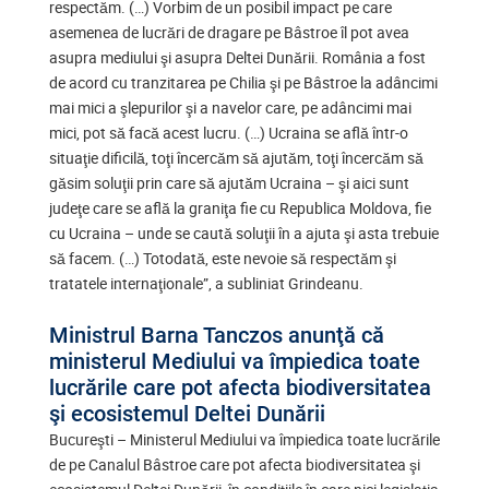
respectăm. (…) Vorbim de un posibil impact pe care
asemenea de lucrări de dragare pe Bâstroe îl pot avea
asupra mediului şi asupra Deltei Dunării. România a fost
de acord cu tranzitarea pe Chilia şi pe Bâstroe la adâncimi
mai mici a şlepurilor şi a navelor care, pe adâncimi mai
mici, pot să facă acest lucru. (…) Ucraina se află într-o
situaţie dificilă, toţi încercăm să ajutăm, toţi încercăm să
găsim soluţii prin care să ajutăm Ucraina – şi aici sunt
judeţe care se află la graniţa fie cu Republica Moldova, fie
cu Ucraina – unde se caută soluţii în a ajuta şi asta trebuie
să facem. (…) Totodată, este nevoie să respectăm şi
tratatele internaţionale”, a subliniat Grindeanu.
Ministrul Barna Tanczos anunţă că
ministerul Mediului va împiedica toate
lucrările care pot afecta biodiversitatea
şi ecosistemul Deltei Dunării
Bucureşti – Ministerul Mediului va împiedica toate lucrările
de pe Canalul Bâstroe care pot afecta biodiversitatea şi