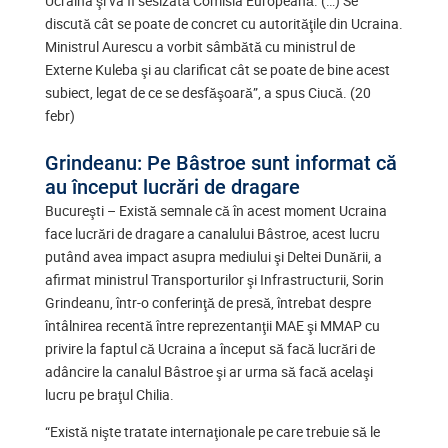
Ucraina şi va fi sesizată Comisia Europeană. (…) Se
discută cât se poate de concret cu autorităţile din Ucraina.
Ministrul Aurescu a vorbit sâmbătă cu ministrul de
Externe Kuleba şi au clarificat cât se poate de bine acest
subiect, legat de ce se desfăşoară”, a spus Ciucă. (20
febr)
Grindeanu: Pe Bâstroe sunt informat că
au început lucrări de dragare
Bucureşti – Există semnale că în acest moment Ucraina
face lucrări de dragare a canalului Bâstroe, acest lucru
putând avea impact asupra mediului şi Deltei Dunării, a
afirmat ministrul Transporturilor şi Infrastructurii, Sorin
Grindeanu, într-o conferinţă de presă, întrebat despre
întâlnirea recentă între reprezentanţii MAE şi MMAP cu
privire la faptul că Ucraina a început să facă lucrări de
adâncire la canalul Bâstroe şi ar urma să facă acelaşi
lucru pe braţul Chilia.
“Există nişte tratate internaţionale pe care trebuie să le