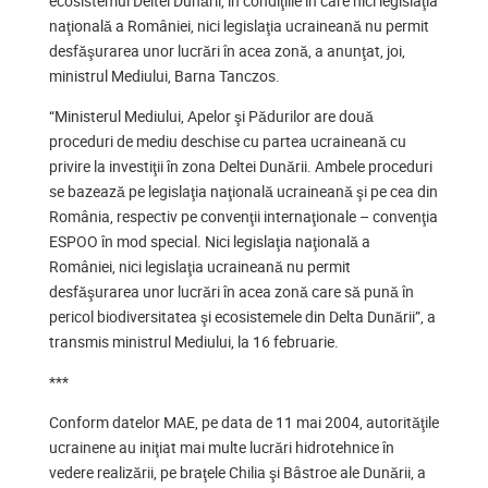
ecosistemul Deltei Dunării, în condiţiile în care nici legislaţia
naţională a României, nici legislaţia ucraineană nu permit
desfăşurarea unor lucrări în acea zonă, a anunţat, joi,
ministrul Mediului, Barna Tanczos.
“Ministerul Mediului, Apelor şi Pădurilor are două
proceduri de mediu deschise cu partea ucraineană cu
privire la investiţii în zona Deltei Dunării. Ambele proceduri
se bazează pe legislaţia naţională ucraineană şi pe cea din
România, respectiv pe convenţii internaţionale – convenţia
ESPOO în mod special. Nici legislaţia naţională a
României, nici legislaţia ucraineană nu permit
desfăşurarea unor lucrări în acea zonă care să pună în
pericol biodiversitatea şi ecosistemele din Delta Dunării”, a
transmis ministrul Mediului, la 16 februarie.
***
Conform datelor MAE, pe data de 11 mai 2004, autorităţile
ucrainene au iniţiat mai multe lucrări hidrotehnice în
vedere realizării, pe braţele Chilia şi Bâstroe ale Dunării, a