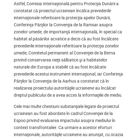
Astfel, Comisia Internaţională pentru Protecţia Dunării a
constatat că proiectul ucrainean încălca prevederile
internaţionale referitoare la protecţia apelor Dunării,
Conferinţa Părţilor la Convenţia de la Ramsar asupra
zonelor umede, de importanţă internaţională, în special ca
habitat al păsărilor acvatice a decis că au fost încălcate
prevederile internaţionale referitoare la protecţia zonelor
umede, Comitetul permanent al Convenţiei de la Berna
privind conservarea vieţii sălbatice şi a habitatelor
naturale din Europa a stabilit că au fost încălcate
prevederile acestui instrument internaţional, iar Conferinţa
Părţilor la Convenţia de la Aarhus a constatat că în
realizarea proiectului autorităţile ucrainene au încălcat
dreptul publicului de a avea acces la informaţiile de mediu.
Cele mai multe chestiuni substanţiale legate de proiectul
ucrainean au fost abordate în cadrul Convenţiei de la
Espoo privind evaluarea impactului asupra mediului în
context transfrontalier. Ca urmare a acestor eforturi
internaţionale, autorităţile ucrainene au anunţat, cu ocazia