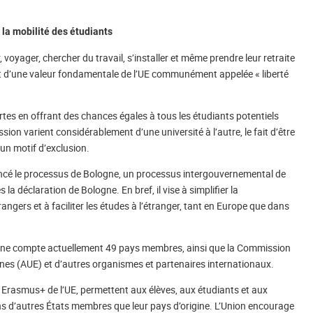
 la mobilité des étudiants
voyager, chercher du travail, s’installer et même prendre leur retraite
agit d’une valeur fondamentale de l’UE communément appelée « liberté
ortes en offrant des chances égales à tous les étudiants potentiels
ion varient considérablement d’une université à l’autre, le fait d’être
un motif d’exclusion.
ancé le processus de Bologne, un processus intergouvernemental de
a déclaration de Bologne. En bref, il vise à simplifier la
gers et à faciliter les études à l’étranger, tant en Europe que dans
gne compte actuellement 49 pays membres, ainsi que la Commission
nnes (AUE) et d’autres organismes et partenaires internationaux.
asmus+ de l’UE, permettent aux élèves, aux étudiants et aux
ans d’autres États membres que leur pays d’origine. L’Union encourage