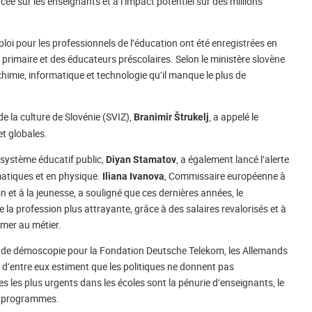
ée sur les enseignants et à l’impact potentiel sur des millions
ploi pour les professionnels de l’éducation ont été enregistrées en
u primaire et des éducateurs préscolaires. Selon le ministère slovène
himie, informatique et technologie qu’il manque le plus de
de la culture de Slovénie (SVIZ),
, a appelé le
Branimir Štrukelj
t globales.
 système éducatif public,
, a également lancé l’alerte
Diyan Stamatov
atiques et en physique.
, Commissaire européenne à
Iliana Ivanova
ion et à la jeunesse, a souligné que ces dernières années, le
 la profession plus attrayante, grâce à des salaires revalorisés et à
rmer au métier.
ch de démoscopie pour la Fondation Deutsche Telekom, les Allemands
d’entre eux estiment que les politiques ne donnent pas
s les plus urgents dans les écoles sont la pénurie d’enseignants, le
es programmes.