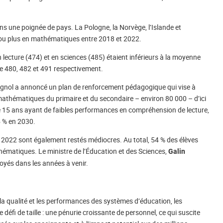
ans une poignée de pays. La Pologne, la Norvège, l’Islande et
s ou plus en mathématiques entre 2018 et 2022.
lecture (474) et en sciences (485) étaient inférieurs à la moyenne
de 480, 482 et 491 respectivement.
agnol a annoncé un plan de renforcement pédagogique qui vise à
mathématiques du primaire et du secondaire – environ 80 000 – d’ici
s de 15 ans ayant de faibles performances en compréhension de lecture,
5 % en 2030.
de 2022 sont également restés médiocres. Au total, 54 % des élèves
hématiques. Le ministre de l’Éducation et des Sciences,
Galin
loyés dans les années à venir.
 la qualité et les performances des systèmes d’éducation, les
défi de taille : une pénurie croissante de personnel, ce qui suscite