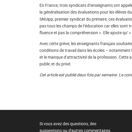
En France, trois syndicats d’enseignants ont appel
la généralisation des évaluations pour les élèves 
SNUipp, premier syndicat du primaire, ces évaluation
pas tous les champs de l’éducation car elles sont trè
fluence et pas la compréhension ». Elle ajoute qu’ «
Avec cette grève, les enseignants français souhai
conditions de travail dans les écoles – notamment
et le manque d’attractivité de la profession. Cette
public et du privé.
Cet article est publié deux fois par semaine. Le con
Si vous avez des questions, des
suggestions ou d'autres commentaires,