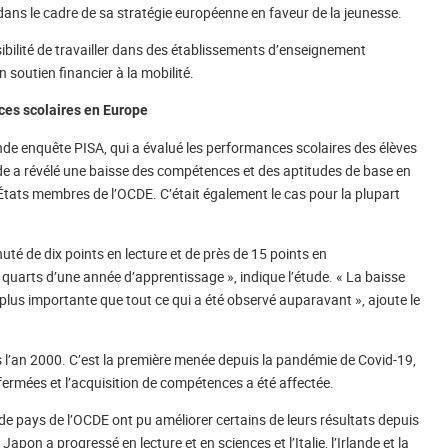
 dans le cadre de sa stratégie européenne en faveur de la jeunesse.
bilité de travailler dans des établissements d’enseignement
n soutien financier à la mobilité.
ces scolaires en Europe
de enquête PISA, qui a évalué les performances scolaires des élèves
de a révélé une baisse des compétences et des aptitudes de base en
États membres de l’OCDE. C’était également le cas pour la plupart
té de dix points en lecture et de près de 15 points en
 quarts d’une année d’apprentissage », indique l’étude. « La baisse
lus importante que tout ce qui a été observé auparavant », ajoute le
is l’an 2000. C’est la première menée depuis la pandémie de Covid-19,
fermées et l’acquisition de compétences a été affectée.
de pays de l’OCDE ont pu améliorer certains de leurs résultats depuis
apon a progressé en lecture et en sciences et l’Italie, l’Irlande et la