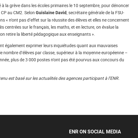
é à la grève dans les écoles primaires le 10 septembre, pour dénoncer
du CP au CM2. Selon
, secrétaire générale de la FSU-
Guislaine David
s « n’ont pas d’effet sur la réussite des élèves et elles ne concernent
s centrées sur le français, les maths, et en lecture, on évalue la
 on retire la liberté pédagogique aux enseignants ».
tent également exprimer leurs inquiétudes quant aux mauvaises
 le nombre d’élèves par classe, supérieur à la moyenne européenne –
 année, plus de 3 000 postes n’ont pas été pourvus aux concours du
tenu est basé sur les actualités des agences participant à l’ENR.
ENR ON SOCIAL MEDIA