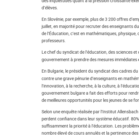
des inquiétudes quant à la pression croissante exerc
d’élèves.
En Slovénie, par exemple, plus de 3 200 offres d’em
juillet, en majorité pour recruter des enseignants d
de l’Éducation, c’est en mathématiques, physique, c
professeurs.
Le chef du syndicat de l’éducation, des sciences et 
gouvernement à prendre des mesures immédiates e
En Bulgarie, le président du syndicat des cadres du
contre une grave pénurie d’enseignants en mathém
l’innovation, à la recherche, à la culture, à l’éducat
gouvernement bulgare a fait des efforts pour rendre
de meilleures opportunités pour les jeunes de se fo
Selon une enquête réalisée par l’Institut Allensba
perdent confiance dans leur système éducatif. 80% 
suffisamment la priorité à l’éducation. Les problème
nombre élevé de cours annulés et la pertinence d