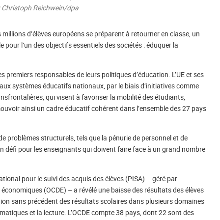
: Christoph Reichwein/dpa
s millions d’élèves européens se préparent à retourner en classe, un
 pour l’un des objectifs essentiels des sociétés : éduquer la
s premiers responsables de leurs politiques d’éducation. L’UE et ses
n aux systèmes éducatifs nationaux, par le biais d’initiatives comme
frontalières, qui visent à favoriser la mobilité des étudiants,
omouvoir ainsi un cadre éducatif cohérent dans l’ensemble des 27 pays
de problèmes structurels, tels que la pénurie de personnel et de
un défi pour les enseignants qui doivent faire face à un grand nombre
onal pour le suivi des acquis des élèves (PISA) – géré par
 économiques (OCDE) – a révélé une baisse des résultats des élèves
tion sans précédent des résultats scolaires dans plusieurs domaines
ématiques et la lecture. L’OCDE compte 38 pays, dont 22 sont des