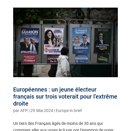
Européennes : un jeune électeur
français sur trois voterait pour l’extrême
droite
par
AFP
|
29.Mai 2024
|
Europe in brief
Un tiers des Français âgés de moins de 30 ans qui
comptent aller aux urnes le 9 juin ont l’intention de voter