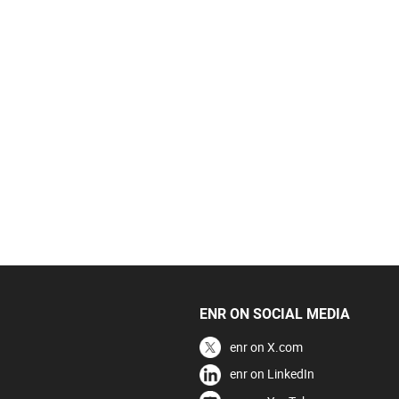
ENR ON SOCIAL MEDIA
enr on X.com
enr on LinkedIn