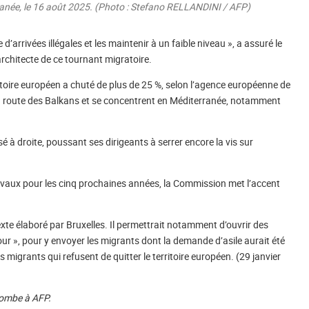
anée, le 16 août 2025. (Photo : Stefano RELLANDINI / AFP)
e d’arrivées illégales et les maintenir à un faible niveau », a assuré le
chitecte de ce tournant migratoire.
ritoire européen a chuté de plus de 25 %, selon l’agence européenne de
 la route des Balkans et se concentrent en Méditerranée, notamment
ssé à droite, poussant ses dirigeants à serrer encore la vis sur
travaux pour les cinq prochaines années, la Commission met l’accent
te élaboré par Bruxelles. Il permettrait notamment d’ouvrir des
our », pour y envoyer les migrants dont la demande d’asile aurait été
 migrants qui refusent de quitter le territoire européen. (29 janvier
ncombe à AFP.