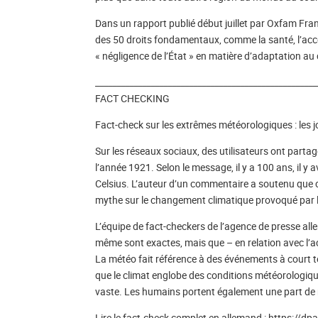
Dans un rapport publié début juillet par Oxfam Fra
des 50 droits fondamentaux, comme la santé, l’acc
« négligence de l’État » en matière d’adaptation a
____________________________________________________
FACT CHECKING
Fact-check sur les extrêmes météorologiques : les 
Sur les réseaux sociaux, des utilisateurs ont par
l’année 1921. Selon le message, il y a 100 ans, il 
Celsius. L’auteur d’un commentaire a soutenu que cel
mythe sur le changement climatique provoqué par
L’équipe de fact-checkers de l’agence de presse al
même sont exactes, mais que – en relation avec l’acc
La météo fait référence à des événements à court 
que le climat englobe des conditions météorologiqu
vaste. Les humains portent également une part de 
Lire le fact-check complet en allemand : https: