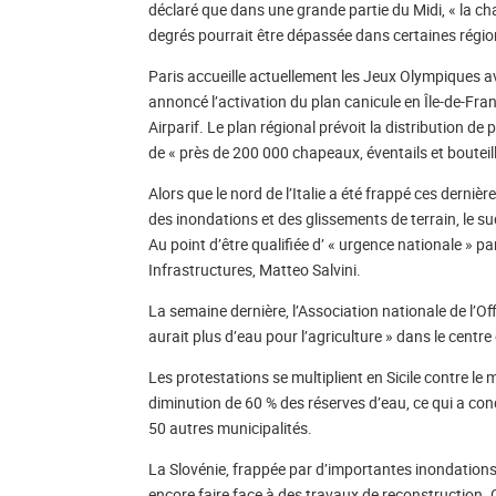
déclaré que dans une grande partie du Midi, « la cha
degrés pourrait être dépassée dans certaines régio
Paris accueille actuellement les Jeux Olympiques ave
annoncé l’activation du plan canicule en Île-de-Franc
Airparif. Le plan régional prévoit la distribution de 
de « près de 200 000 chapeaux, éventails et bouteil
Alors que le nord de l’Italie a été frappé ces derni
des inondations et des glissements de terrain, le s
Au point d’être qualifiée d’ « urgence nationale » pa
Infrastructures, Matteo Salvini.
La semaine dernière, l’Association nationale de l’Of
aurait plus d’eau pour l’agriculture » dans le centre et
Les protestations se multiplient en Sicile contre 
diminution de 60 % des réserves d’eau, ce qui a cond
50 autres municipalités.
La Slovénie, frappée par d’importantes inondations 
encore faire face à des travaux de reconstruction. 