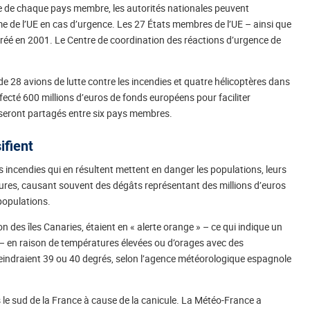
nce de chaque pays membre, les autorités nationales peuvent
e de l’UE en cas d’urgence. Les 27 États membres de l’UE – ainsi que
réé en 2001. Le Centre de coordination des réactions d’urgence de
 de 28 avions de lutte contre les incendies et quatre hélicoptères dans
cté 600 millions d’euros de fonds européens pour faciliter
 seront partagés entre six pays membres.
ifient
es incendies qui en résultent mettent en danger les populations, leurs
ures, causant souvent des dégâts représentant des millions d’euros
populations.
ion des îles Canaries, étaient en « alerte orange » – ce qui indique un
e – en raison de températures élevées ou d’orages avec des
eindraient 39 ou 40 degrés, selon l’agence météorologique espagnole
 le sud de la France à cause de la canicule. La Météo-France a