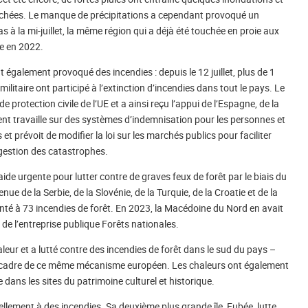
touchées. Le manque de précipitations a cependant provoqué un
s à la mi-juillet, la même région qui a déjà été touchée en proie aux
ie en 2022.
 également provoqué des incendies : depuis le 12 juillet, plus de 1
itaire ont participé à l’extinction d’incendies dans tout le pays. Le
 de protection civile de l’UE et a ainsi reçu l’appui de l’Espagne, de la
ent travaille sur des systèmes d’indemnisation pour les personnes et
 et prévoit de modifier la loi sur les marchés publics pour faciliter
 gestion des catastrophes.
ide urgente pour lutter contre de graves feux de forêt par le biais du
nue de la Serbie, de la Slovénie, de la Turquie, de la Croatie et de la
ronté à 73 incendies de forêt. En 2023, la Macédoine du Nord en avait
 de l’entreprise publique Forêts nationales.
aleur et a lutté contre des incendies de forêt dans le sud du pays –
le cadre de ce même mécanisme européen. Les chaleurs ont également
dans les sites du patrimoine culturel et historique.
lement à des incendies. Sa deuxième plus grande île, Eubée, lutte