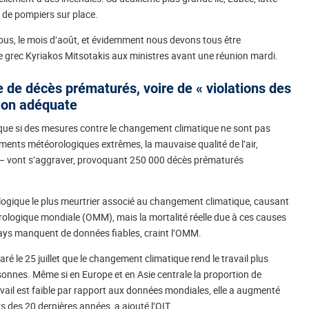
 de pompiers sur place.
nous, le mois d’août, et évidemment nous devons tous être
re grec Kyriakos Mitsotakis aux ministres avant une réunion mardi.
de décès prématurés, voire de « violations des
tion adéquate
que si des mesures contre le changement climatique ne sont pas
ements météorologiques extrêmes, la mauvaise qualité de l’air,
ses – vont s’aggraver, provoquant 250 000 décès prématurés
ogique le plus meurtrier associé au changement climatique, causant
rologique mondiale (OMM), mais la mortalité réelle due à ces causes
 pays manquent de données fiables, craint l’OMM.
aré le 25 juillet que le changement climatique rend le travail plus
rsonnes. Même si en Europe et en Asie centrale la proportion de
ail est faible par rapport aux données mondiales, elle a augmenté
 des 20 dernières années, a ajouté l’OIT.