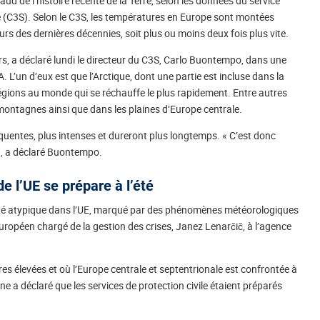
chaud de l’histoire récente de la Terre, selon les données du service
 (C3S). Selon le C3S, les températures en Europe sont montées
s des dernières décennies, soit plus ou moins deux fois plus vite.
rs, a déclaré lundi le directeur du C3S, Carlo Buontempo, dans une
 L’un d’eux est que l’Arctique, dont une partie est incluse dans la
régions au monde qui se réchauffe le plus rapidement. Entre autres
es montagnes ainsi que dans les plaines d’Europe centrale.
quentes, plus intenses et dureront plus longtemps. « C’est donc
, a déclaré Buontempo.
e l’UE se prépare à l’été
té atypique dans l’UE, marqué par des phénomènes météorologiques
européen chargé de la gestion des crises, Janez Lenarčič, à l’agence
res élevées et où l’Europe centrale et septentrionale est confrontée à
ne a déclaré que les services de protection civile étaient préparés
.