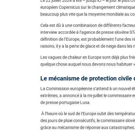
Le 22 juillet 2024 a été – jusqu’ici – le jour le plus 
européen Copernicus sur le changement climatique
beaucoup plus vite que la moyenne mondiale au cour
Cela est dû à une combinaison de différents facteu
interview accordée à l’agence de presse slovène STA.
définition de l’Europe, est probablement l’une des 
raisons, il y a la perte de glace et de neige dans l
Les vagues de chaleur en Europe sont déjà plus fré
quelque chose auquel nous devons nous habituer »
Le mécanisme de protection civile d
La Commission européenne s’attend à un nouvel é
extrêmes, a annoncé à la mi-juillet le commissaire 
de presse portugaise Lusa.
À l’heure où le sud de l’Europe subit des températu
des jours de pluie consécutifs, le commissaire slovè
grâce au mécanisme de réponse aux catastrophes