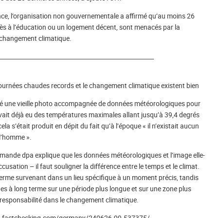
nce, l’organisation non gouvernementale a affirmé qu’au moins 26
ès à l’éducation ou un logement décent, sont menacés par la
u changement climatique.
_____________________________________________________
journées chaudes records et le changement climatique existent bien
tagé une vieille photo accompagnée de données météorologiques pour
y avait déjà eu des températures maximales allant jusqu’à 39,4 degrés
a s’était produit en dépit du fait qu’à l’époque « il n’existait aucun
 l’homme ».
lemande dpa explique que les données météorologiques et l’image elle-
usation – il faut souligner la différence entre le temps et le climat.
terme survenant dans un lieu spécifique à un moment précis, tandis
es à long terme sur une période plus longue et sur une zone plus
responsabilité dans le changement climatique.
//dpa-factchecking.com/germany/240626-99-537375/