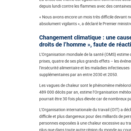
depuis lundi contre les flammes avec des centaines
« Nous avons encore un mois très difficile devant 
absolument vigilants », a déclaré le Premier minist
Changement climatique : une cause 
droits de l’homme », faute de réac
L’Organisation mondiale de la santé (OMS) estime 
prises, quatre de ses plus grands effets – les évén
l’insécurité alimentaire et les maladies infectieu
supplémentaires par an entre 2030 et 2050.
Les vagues de chaleur sont le phénomène météorol
489 000 décès par an, estime l’Organisation météo
pourrait être 30 fois plus élevée car de nombreux
L’Organisation internationale du travail (OIT) a décl
difficile et plus dangereux pour des milliards de pe
personnes exposées à une chaleur excessive au trav
plus que dans toute autre région du monde au cours