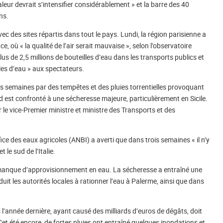
leur devrait s’intensifier considérablement » et la barre des 40
ns.
c des sites répartis dans tout le pays. Lundi, la région parisienne a
e, où « la qualité de l’air serait mauvaise », selon l’observatoire
plus de 2,5 millions de bouteilles d’eau dans les transports publics et
les d’eau » aux spectateurs.
ères semaines par des tempêtes et des pluies torrentielles provoquant
ud est confronté à une sécheresse majeure, particulièrement en Sicile.
r le vice-Premier ministre et ministre des Transports et des
fice des eaux agricoles (ANBI) a averti que dans trois semaines « il n’y
 le sud de l’Italie.
le manque d’approvisionnement en eau. La sécheresse a entraîné une
uit les autorités locales à rationner l’eau à Palerme, ainsi que dans
l’année dernière, ayant causé des milliards d’euros de dégâts, doit
Cet été encore, de fortes pluies ont entraîné quelques inondations et