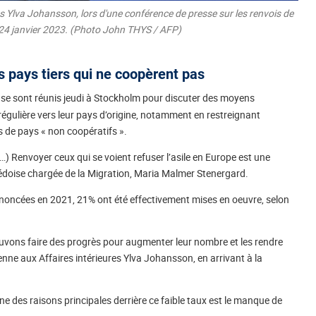
 Ylva Johansson, lors d'une conférence de presse sur les renvois de
le 24 janvier 2023. (Photo John THYS / AFP)
es pays tiers qui ne coopèrent pas
r se sont réunis jeudi à Stockholm pour discuter des moyens
régulière vers leur pays d’origine, notamment en restreignant
s de pays « non coopératifs ».
…) Renvoyer ceux qui se voient refuser l’asile en Europe est une
suédoise chargée de la Migration, Maria Malmer Stenergard.
ononcées en 2021, 21% ont été effectivement mises en oeuvre, selon
uvons faire des progrès pour augmenter leur nombre et les rendre
ne aux Affaires intérieures Ylva Johansson, en arrivant à la
une des raisons principales derrière ce faible taux est le manque de