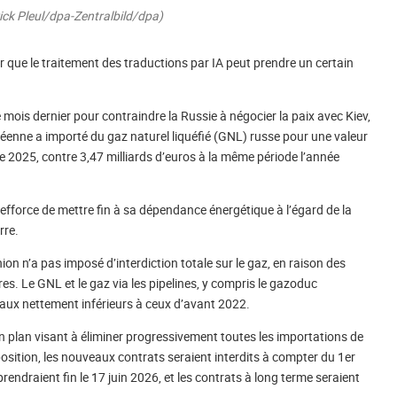
ick Pleul/dpa-Zentralbild/dpa)
ter que le traitement des traductions par IA peut prendre un certain
 mois dernier pour contraindre la Russie à négocier la paix avec Kiev,
péenne a importé du gaz naturel liquéfié (GNL) russe pour une valeur
e 2025, contre 3,47 milliards d’euros à la même période l’année
 s’efforce de mettre fin à sa dépendance énergétique à l’égard de la
rre.
on n’a pas imposé d’interdiction totale sur le gaz, en raison des
. Le GNL et le gaz via les pipelines, y compris le gazoduc
eaux nettement inférieurs à ceux d’avant 2022.
plan visant à éliminer progressivement toutes les importations de
position, les nouveaux contrats seraient interdits à compter du 1er
rendraient fin le 17 juin 2026, et les contrats à long terme seraient