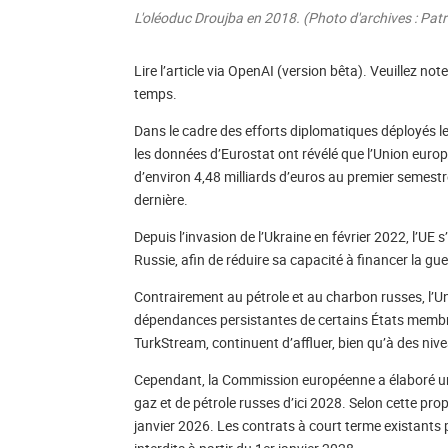
L'oléoduc Droujba en 2018. (Photo d'archives : Patr
Lire l’article via OpenAI (version bêta). Veuillez no
temps.
Dans le cadre des efforts diplomatiques déployés le
les données d’Eurostat ont révélé que l’Union euro
d’environ 4,48 milliards d’euros au premier semestr
dernière.
Depuis l’invasion de l’Ukraine en février 2022, l’UE
Russie, afin de réduire sa capacité à financer la gue
Contrairement au pétrole et au charbon russes, l’Uni
dépendances persistantes de certains États membres
TurkStream, continuent d’affluer, bien qu’à des niv
Cependant, la Commission européenne a élaboré un 
gaz et de pétrole russes d’ici 2028. Selon cette pro
janvier 2026. Les contrats à court terme existants p