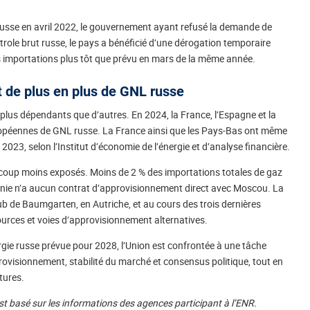
russe en avril 2022, le gouvernement ayant refusé la demande de
role brut russe, le pays a bénéficié d’une dérogation temporaire
es importations plus tôt que prévu en mars de la même année.
 de plus en plus de GNL russe
 plus dépendants que d’autres. En 2024, la France, l’Espagne et la
ropéennes de GNL russe. La France ainsi que les Pays-Bas ont même
023, selon l’Institut d’économie de l’énergie et d’analyse financière.
coup moins exposés. Moins de 2 % des importations totales de gaz
ovénie n’a aucun contrat d’approvisionnement direct avec Moscou. La
ub de Baumgarten, en Autriche, et au cours des trois dernières
ources et voies d’approvisionnement alternatives.
rgie russe prévue pour 2028, l’Union est confrontée à une tâche
provisionnement, stabilité du marché et consensus politique, tout en
ctures.
est basé sur les informations des agences participant à l’ENR.