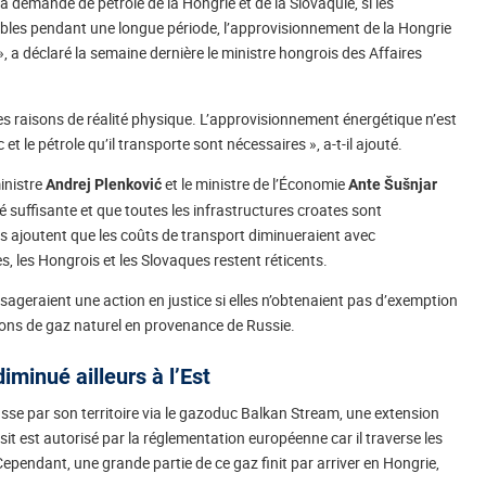
la demande de pétrole de la Hongrie et de la Slovaquie, si les
ibles pendant une longue période, l’approvisionnement de la Hongrie
, a déclaré la semaine dernière le ministre hongrois des Affaires
es raisons de réalité physique. L’approvisionnement énergétique n’est
et le pétrole qu’il transporte sont nécessaires », a-t-il ajouté.
inistre
et le ministre de l’Économie
Andrej Plenković
Ante Šušnjar
é suffisante et que toutes les infrastructures croates sont
Ils ajoutent que les coûts de transport diminueraient avec
 les Hongrois et les Slovaques restent réticents.
isageraient une action en justice si elles n’obtenaient pas d’exemption
ions de gaz naturel en provenance de Russie.
iminué ailleurs à l’Est
russe par son territoire via le gazoduc Balkan Stream, une extension
nsit est autorisé par la réglementation européenne car il traverse les
 Cependant, une grande partie de ce gaz finit par arriver en Hongrie,