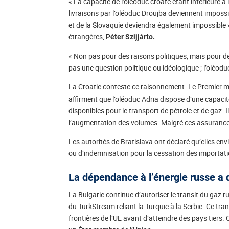
« La capacité de l’oléoduc croate étant inférieure à 
livraisons par l’oléoduc Droujba deviennent imposs
et de la Slovaquie deviendra également impossible »
étrangères,
Péter Szijjárto.
« Non pas pour des raisons politiques, mais pour d
pas une question politique ou idéologique ; l’oléoduc 
La Croatie conteste ce raisonnement. Le Premier m
affirment que l’oléoduc Adria dispose d’une capacit
disponibles pour le transport de pétrole et de gaz. 
l’augmentation des volumes. Malgré ces assurances,
Les autorités de Bratislava ont déclaré qu’elles env
ou d’indemnisation pour la cessation des importat
La dépendance à l’énergie russe a d
La Bulgarie continue d’autoriser le transit du gaz 
du TurkStream reliant la Turquie à la Serbie. Ce tra
frontières de l’UE avant d’atteindre des pays tiers.