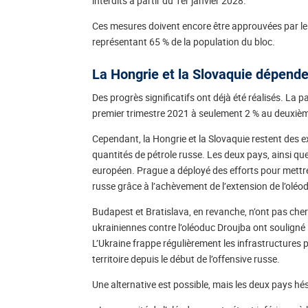
interdits à partir du 1er janvier 2028.
Ces mesures doivent encore être approuvées par l
représentant 65 % de la population du bloc.
La Hongrie et la Slovaquie dépende
Des progrès significatifs ont déjà été réalisés. La 
premier trimestre 2021 à seulement 2 % au deuxièm
Cependant, la Hongrie et la Slovaquie restent des e
quantités de pétrole russe. Les deux pays, ainsi q
européen. Prague a déployé des efforts pour mettre f
russe grâce à l’achèvement de l’extension de l’oléo
Budapest et Bratislava, en revanche, n’ont pas cher
ukrainiennes contre l’oléoduc Droujba ont souligné l
L’Ukraine frappe régulièrement les infrastructures 
territoire depuis le début de l’offensive russe.
Une alternative est possible, mais les deux pays hé