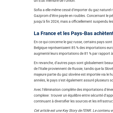
un État membre de l’Union.
Sofia a elle-même cessé d’importer du gaz naturel 
Gazprom d’être payée en roubles. Concernant le pét
jusqu’à fin 2024, mais a officiellement suspendu l
La France et les Pays-Bas achètent
En ce qui concerne le gaz russe, certains pays sont
Belgique représentaient 85 % des importations eu
augmenté leurs importations de 81 % par rapport à 2
En revanche, d’autres pays sont globalement beau
de l’Italie proviennent de Russie, tandis que la Sl
majeure partie du gaz slovène est importée via le h
années, le pays s’est également assuré plusieurs s
Avec l’élimination complète des importations d’éne
complexe : trouver un équilibre entre sécurité d’ap
continuant à diversifier les sources et les infrastru
Cet article est une Key Story de l’ENR. Le contenu 