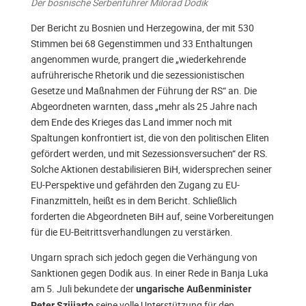
Der bosnische Serbenführer Milorad Dodik
Der Bericht zu Bosnien und Herzegowina, der mit 530
Stimmen bei 68 Gegenstimmen und 33 Enthaltungen
angenommen wurde, prangert die „wiederkehrende
aufrührerische Rhetorik und die sezessionistischen
Gesetze und Maßnahmen der Führung der RS“ an. Die
Abgeordneten warnten, dass „mehr als 25 Jahre nach
dem Ende des Krieges das Land immer noch mit
Spaltungen konfrontiert ist, die von den politischen Eliten
gefördert werden, und mit Sezessionsversuchen“ der RS.
Solche Aktionen destabilisieren BiH, widersprechen seiner
EU-Perspektive und gefährden den Zugang zu EU-
Finanzmitteln, heißt es in dem Bericht. Schließlich
forderten die Abgeordneten BiH auf, seine Vorbereitungen
für die EU-Beitrittsverhandlungen zu verstärken.
Ungarn sprach sich jedoch gegen die Verhängung von
Sanktionen gegen Dodik aus. In einer Rede in Banja Luka
am 5. Juli bekundete der
ungarische Außenminister
seine volle Unterstützung für den
Peter Szijjarto