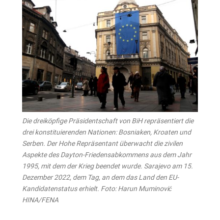
Die dreiköpfige Präsidentschaft von BiH repräsentiert die
drei konstituierenden Nationen: Bosniaken, Kroaten und
Serben. Der Hohe Repräsentant überwacht die zivilen
Aspekte des Dayton-Friedensabkommens aus dem Jahr
1995, mit dem der Krieg beendet wurde. Sarajevo am 15.
Dezember 2022, dem Tag, an dem das Land den EU-
Kandidatenstatus erhielt. Foto: Harun Muminović
HINA/FENA