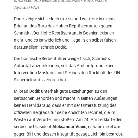
entlassen und Gesetze durchsetzen. Foto: Hazim
Aljović/FENA
Dodik zeigte sich jedoch trotzig und wetterte in einem
Brief an das Büro des Hohen Repräsentanten gegen
Schmidt. „Der Hohe Repräsentant in Bosnien existiert
nicht, und es ist widerlich und illegal, sich selbst falsch
darzustellen“, schrieb Dodik.
Der bosnische Serbenführer weigert sich, Schmidts
Autorität anzuerkennen, seit das Amt aufgrund einer
Intervention Moskaus und Pekings den Rückhalt des UN-
Sicherheitsrats verloren hat.
Milorad Dodik unterhält gute Beziehungen zu den
serbischen Behörden und macht in seinen Äußerungen
keinen Hehl daraus, dass er mit der Unterstützung des
offiziellen Belgrads für seine Ansichten rechnet, die im
Westen auf Verurteilung stoßen. Am 24. April erklärte der
serbische Präsident
, er habe nie etwas
Aleksandar Vučić
gegen BiH und dessen Integrität gesagt. „Ich bin bestrebt,