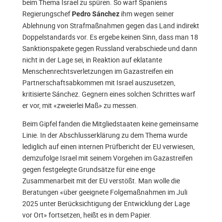
beim Thema Israel zu spüren. So warf Spaniens
Regierungschef
ihm wegen seiner
Pedro Sánchez
Ablehnung von Strafmaßnahmen gegen das Land indirekt
Doppelstandards vor. Es ergebe keinen Sinn, dass man 18
Sanktionspakete gegen Russland verabschiede und dann
nicht in der Lage sei, in Reaktion auf eklatante
Menschenrechtsverletzungen im Gazastreifen ein
Partnerschaftsabkommen mit Israel auszusetzen,
kritisierte Sánchez. Gegnern eines solchen Schrittes warf
er vor, mit «zweierlei Maß» zu messen.
Beim Gipfel fanden die Mitgliedstaaten keine gemeinsame
Linie. In der Abschlusserklärung zu dem Thema wurde
lediglich auf einen internen Prüfbericht der EU verwiesen,
demzufolge Israel mit seinem Vorgehen im Gazastreifen
gegen festgelegte Grundsätze für eine enge
Zusammenarbeit mit der EU verstößt. Man wolle die
Beratungen «über geeignete Folgemaßnahmen im Juli
2025 unter Berücksichtigung der Entwicklung der Lage
vor Ort» fortsetzen, heißt es in dem Papier.