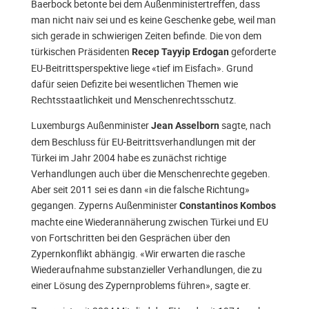
Baerbock betonte bei dem Außenministertreffen, dass
man nicht naiv sei und es keine Geschenke gebe, weil man
sich gerade in schwierigen Zeiten befinde. Die von dem
türkischen Präsidenten
geforderte
Recep Tayyip Erdogan
EU-Beitrittsperspektive liege «tief im Eisfach». Grund
dafür seien Defizite bei wesentlichen Themen wie
Rechtsstaatlichkeit und Menschenrechtsschutz.
Luxemburgs Außenminister
sagte, nach
Jean Asselborn
dem Beschluss für EU-Beitrittsverhandlungen mit der
Türkei im Jahr 2004 habe es zunächst richtige
Verhandlungen auch über die Menschenrechte gegeben.
Aber seit 2011 sei es dann «in die falsche Richtung»
gegangen. Zyperns Außenminister
Constantinos Kombos
machte eine Wiederannäherung zwischen Türkei und EU
von Fortschritten bei den Gesprächen über den
Zypernkonflikt abhängig. «Wir erwarten die rasche
Wiederaufnahme substanzieller Verhandlungen, die zu
einer Lösung des Zypernproblems führen», sagte er.