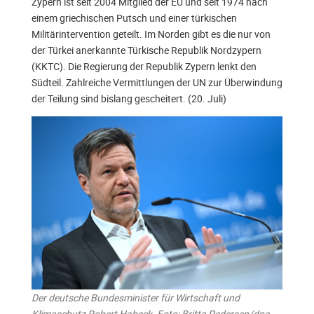
Zypern ist seit 2004 Mitglied der EU und seit 1974 nach
einem griechischen Putsch und einer türkischen
Militärintervention geteilt. Im Norden gibt es die nur von
der Türkei anerkannte Türkische Republik Nordzypern
(KKTC). Die Regierung der Republik Zypern lenkt den
Südteil. Zahlreiche Vermittlungen der UN zur Überwindung
der Teilung sind bislang gescheitert. (20. Juli)
Der deutsche Bundesminister für Wirtschaft und
Klimaschutz Robert Habeck. Foto: Britta Pedersen/dpa