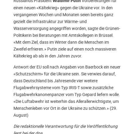
Russlands Präsident
Vorbereitungen für
Wladimir Putin
einen neuen «Kältekrieg» gegen die Ukraine vor. In den
vergangenen Wochen und Monaten seien bereits ganz
gezielt die Infrastruktur zur Wärme- und
Wasserversorgung angegriffen worden, sagte die Grünen-
Politikerin bei Beratungen mit Amtskollegen in Brüssel.
«Mit dem Ziel, dass im Winter dann die Menschen im
Zweifel erfrieren.» Putin ziele auf einen noch massiveren
Kältekrieg ab als in den Jahren zuvor.
Antwort der EU soll nach Angaben von Baerbock ein neuer
«Schutzschirm» für die Ukraine sein. Sie verwies darauf,
dass Deutschland bis Jahresende vier weitere
Flugabwehrsysteme vom Typ IRIS-T sowie zusätzliche
Flugabwehrkanonenpanzer vom Typ Gepard liefern wolle.
«Die Luftabwehr ist weiterhin das Allerallerwichtigste, um
Menschenleben vor Ort in der Ukraine zu schützen.» (29.
August)
Die redaktionelle Verantwortung für die Veröffentlichung
liegt bei der dpa.