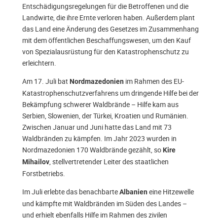
Entschädigungsregelungen für die Betroffenen und die
Landwirte, die ihre Ernte verloren haben. Außerdem plant
das Land eine Änderung des Gesetzes im Zusammenhang
mit dem öffentlichen Beschaffungswesen, um den Kauf
von Spezialausrüstung für den Katastrophenschutz zu
erleichtern.
Am 17. Juli bat
im Rahmen des EU-
Nordmazedonien
Katastrophenschutzverfahrens um dringende Hilfe bei der
Bekämpfung schwerer Waldbrände – Hilfe kam aus
Serbien, Slowenien, der Türkei, Kroatien und Rumänien.
Zwischen Januar und Juni hatte das Land mit 73
Waldbränden zu kämpfen. Im Jahr 2023 wurden in
Nordmazedonien 170 Waldbrände gezählt, so
Kire
, stellvertretender Leiter des staatlichen
Mihailov
Forstbetriebs.
Im Juli erlebte das benachbarte
eine Hitzewelle
Albanien
und kämpfte mit Waldbränden im Süden des Landes –
und erhielt ebenfalls Hilfe im Rahmen des zivilen