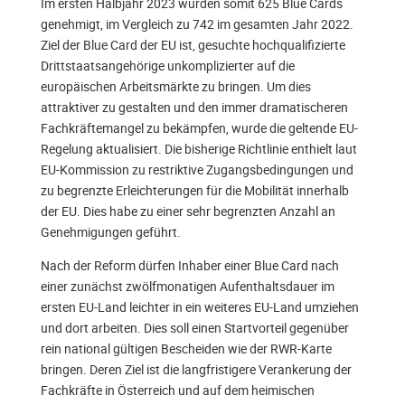
Im ersten Halbjahr 2023 wurden somit 625 Blue Cards
genehmigt, im Vergleich zu 742 im gesamten Jahr 2022.
Ziel der Blue Card der EU ist, gesuchte hochqualifizierte
Drittstaatsangehörige unkomplizierter auf die
europäischen Arbeitsmärkte zu bringen. Um dies
attraktiver zu gestalten und den immer dramatischeren
Fachkräftemangel zu bekämpfen, wurde die geltende EU-
Regelung aktualisiert. Die bisherige Richtlinie enthielt laut
EU-Kommission zu restriktive Zugangsbedingungen und
zu begrenzte Erleichterungen für die Mobilität innerhalb
der EU. Dies habe zu einer sehr begrenzten Anzahl an
Genehmigungen geführt.
Nach der Reform dürfen Inhaber einer Blue Card nach
einer zunächst zwölfmonatigen Aufenthaltsdauer im
ersten EU-Land leichter in ein weiteres EU-Land umziehen
und dort arbeiten. Dies soll einen Startvorteil gegenüber
rein national gültigen Bescheiden wie der RWR-Karte
bringen. Deren Ziel ist die langfristigere Verankerung der
Fachkräfte in Österreich und auf dem heimischen