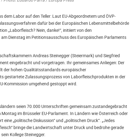
 aus dem Labor auf den Teller: Laut EU-Abgeordnetem und ÖVP-
ulassungsverfahren dafür bei der Europäischen Lebensmittelbehörde
tion „Laborfleisch? Nein, danke!“, initiiert von den
 am Dienstag im Petitionsausschuss des Europäischen Parlaments
rtschaftskammern Andreas Steinegger (Steiermark) und Siegfried
ment eingebracht und vorgetragen. Ihr gemeinsames Anliegen: Der
alt der hohen Qualitätsstandards europäischer
eits gestartete Zulassungsprozess von Laborfleischprodukten in der
 EU-Kommission umgehend gestoppt wird.
desländern seien 70.000 Unterschriften gemeinsam zustandegebracht
 Montag im Brüsseler EU-Parlament. In Ländern wie Österreich oder
dert eine „politische Diskussion“ und „politischen Druck“. „Jedes
eisch“ bringe die Landwirtschaft unter Druck und bedrohe gerade
 sein Kollege Steinegger.