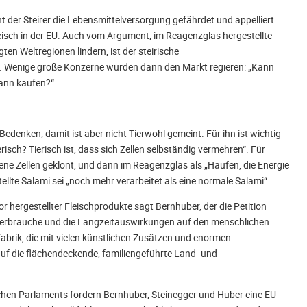
t der Steirer die Lebensmittelversorgung gefährdet und appelliert
eisch in der EU. Auch vom Argument, im Reagenzglas hergestellte
en Weltregionen lindern, ist der steirische
. Wenige große Konzerne würden dann den Markt regieren: „Kann
dann kaufen?“
denken; damit ist aber nicht Tierwohl gemeint. Für ihn ist wichtig
erisch? Tierisch ist, dass sich Zellen selbständig vermehren“. Für
 Zellen geklont, und dann im Reagenzglas als „Haufen, die Energie
llte Salami sei „noch mehr verarbeitet als eine normale Salami“.
 hergestellter Fleischprodukte sagt Bernhuber, der die Petition
ie verbrauche und die Langzeitauswirkungen auf den menschlichen
 Fabrik, die mit vielen künstlichen Zusätzen und enormen
auf die flächendeckende, familiengeführte Land- und
hen Parlaments fordern Bernhuber, Steinegger und Huber eine EU-