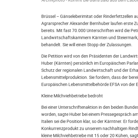
Brüssel – Gänseleberimitat oder Rinderfettzellen
Agrarsprecher Alexander Bernhuber laufen erste Z
bereits. Mit fast 70.000 Unterschriften wird die Peti
Landwirtschaftskammern Kärnten und Steiermark,
behandelt. Sie will einen Stopp der Zulassungen.
Die Petition wird von den Präsidenten der Landwi
Huber (Kärnten) persönlich im Europäischen Parla
Schutz der regionalen Landwirtschaft und der Erh
Lebensmittelproduktion. Sie fordern, dass der ber
Europäischen Lebensmittelbehörde EFSA von der
Kleine Milchviehbetriebe bedroht
Bei einer Unterschriftenaktion in den beiden Bun
worden, sagte Huber bei einem Pressegespräch am
Italien sei die Position klar, so der Kärntner. Er for
Konkurrenzprodukt zu unserem nachhaltigen Rindfl
kleine Milchviehbetriebe mit 15 oder 20 Kühen, sagt