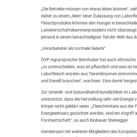
„Die Betriebe müssen von etwas leben können“, sieh
daher zu einem „Nein“ einer Zulassung von Laborfl
Fleischprodukte könnten den Hunger in benachteiligt
Landwirtschaftskammerpräsident nicht überzeugt
jemand in einem benachteiligten Teil der Welt das 
„Verarbeiteter als normale Salami“
ÖVP-Agrarsprecher Bernhuber hat auch ethnische Be
„zu unterscheiden, was ist pflanzlich und was ist ti
Laborfleisch würden aus Tierembryonen entnommene
und Eiweiß brauchen“, wachsen. Eine damit hergeste
Zur Umwelt- und Gesundheitsfreundlichkeit im Labor
unterstützt, dass die Herstellung sehr viel Energ
Körper nicht geklärt seien. „Fleischimitate aus der
Energieeinsatz gezüchtet werden, sind ein Angriff 
Forstwirtschaft“, so auch Biobauer Steinegger.
Gemeinsam mit weiteren Mitgliedern des Europäisc