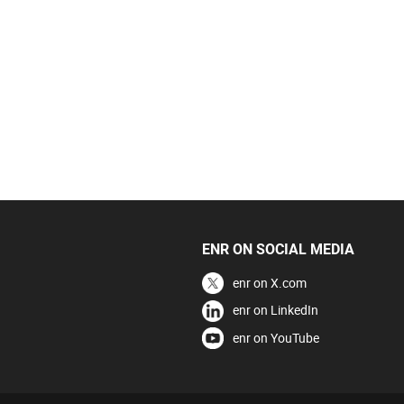
ENR ON SOCIAL MEDIA
enr on X.com
enr on LinkedIn
enr on YouTube