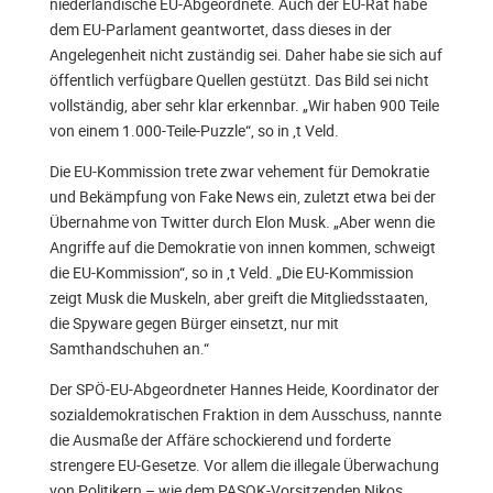
niederländische EU-Abgeordnete. Auch der EU-Rat habe
dem EU-Parlament geantwortet, dass dieses in der
Angelegenheit nicht zuständig sei. Daher habe sie sich auf
öffentlich verfügbare Quellen gestützt. Das Bild sei nicht
vollständig, aber sehr klar erkennbar. „Wir haben 900 Teile
von einem 1.000-Teile-Puzzle“, so in ‚t Veld.
Die EU-Kommission trete zwar vehement für Demokratie
und Bekämpfung von Fake News ein, zuletzt etwa bei der
Übernahme von Twitter durch Elon Musk. „Aber wenn die
Angriffe auf die Demokratie von innen kommen, schweigt
die EU-Kommission“, so in ‚t Veld. „Die EU-Kommission
zeigt Musk die Muskeln, aber greift die Mitgliedsstaaten,
die Spyware gegen Bürger einsetzt, nur mit
Samthandschuhen an.“
Der SPÖ-EU-Abgeordneter Hannes Heide, Koordinator der
sozialdemokratischen Fraktion in dem Ausschuss, nannte
die Ausmaße der Affäre schockierend und forderte
strengere EU-Gesetze. Vor allem die illegale Überwachung
von Politikern – wie dem PASOK-Vorsitzenden Nikos