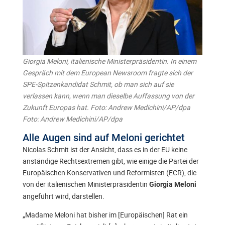
Giorgia Meloni, italienische Ministerpräsidentin. In einem
Gespräch mit dem European Newsroom fragte sich der
SPE-Spitzenkandidat Schmit, ob man sich auf sie
verlassen kann, wenn man dieselbe Auffassung von der
Zukunft Europas hat. Foto: Andrew Medichini/AP/dpa
Foto: Andrew Medichini/AP/dpa
Alle Augen sind auf Meloni gerichtet
Nicolas Schmit ist der Ansicht, dass es in der EU keine
anständige Rechtsextremen gibt, wie einige die Partei der
Europäischen Konservativen und Reformisten (ECR), die
von der italienischen Ministerpräsidentin
Giorgia Meloni
angeführt wird, darstellen.
„Madame Meloni hat bisher im [Europäischen] Rat ein