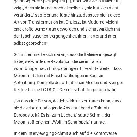
gemäßigteres Spiel gespielt […], aber was sie in Italien tut,
zeigt, dass sie immer noch dieselbe ist, sie hat sich nicht
verändert,“ sagte er und fügte hinzu, dass „es nicht diese
Art von Transformation ist­: Oh, jetzt ist Madame Meloni
eine große Demokratin geworden und sie hat wirklich mit
der faschistischen Vergangenheit ihrer Partei und ihrer
selbst gebrochen“.
Schmit erinnerte sich daran, dass die Italienerin gesagt
habe, sie würde die Revolution, die sie in Italien
voranbringe, nach Europa bringen. Er warnte weiter, dass
Meloni in Italien mit Einschränkungen in Sachen
Abtreibung, Kontrolle der öffentlichen Medien und weniger
Rechte für die LGTBIQ+-Gemeinschaft begonnen habe.
„Ist das eine Person, der ich wirklich vertrauen kann, dass
sie dieselbe grundlegende Ansicht über die Zukunft
Europas teilt? Es ist zum Lachen,“ sagte Schmit, der
Meloni später einen „Wolf im Schafspelz“ nannte.
In dem Interview ging Schmit auch auf die Kontroverse